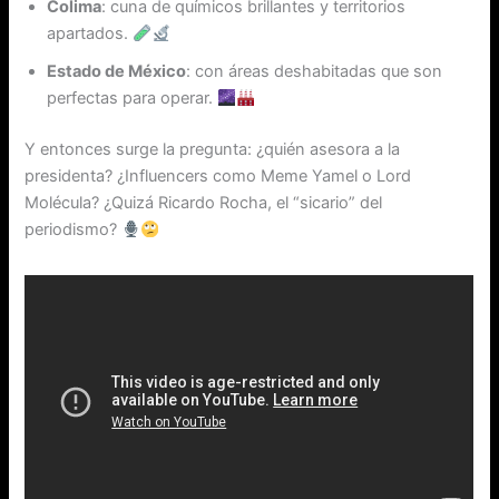
Colima
: cuna de químicos brillantes y territorios
apartados.
Estado de México
: con áreas deshabitadas que son
perfectas para operar.
Y entonces surge la pregunta: ¿quién asesora a la
presidenta? ¿Influencers como Meme Yamel o Lord
Molécula? ¿Quizá Ricardo Rocha, el “sicario” del
periodismo?