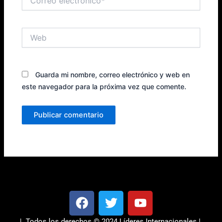
electrónico*
Web
Guarda mi nombre, correo electrónico y web en
este navegador para la próxima vez que comente.
F
T
Y
a
w
o
c
i
u
| Todos los derechos © 2024 Líderes Internacionales |