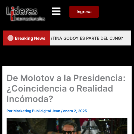
Ir
al
Menu
Ingresa
contenido
LO: ¿LA FISCAL ERNESTINA GODOY ES PARTE DEL CJNG?
Breaking News
De Molotov a la Presidencia:
¿Coincidencia o Realidad
Incómoda?
Por
Marketing Publidigital Jean
/
enero 2, 2025