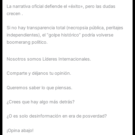
La narrativa oficial defiende el «éxito», pero las dudas
crecen .
Si no hay transparencia total (necropsia pública, peritajes
independientes), el “golpe histórico” podría volverse
boomerang político.
Nosotros somos Líderes Internacionales.
Comparte y déjanos tu opinión.
Queremos saber lo que piensas.
¿Crees que hay algo más detrás?
¿O es solo desinformación en era de posverdad?
¡Opina abajo!