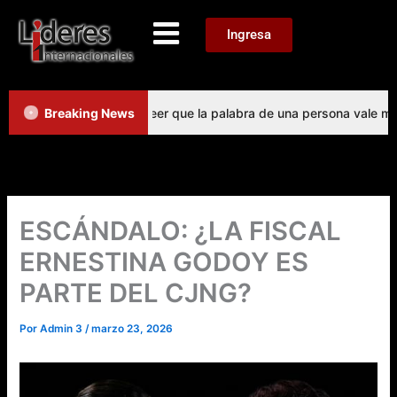
Ir
al
Menu
Ingresa
contenido
mento dejamos de creer que la palabra de una persona vale más q
Breaking News
ESCÁNDALO: ¿LA FISCAL
ERNESTINA GODOY ES
PARTE DEL CJNG?
Por
Admin 3
/
marzo 23, 2026